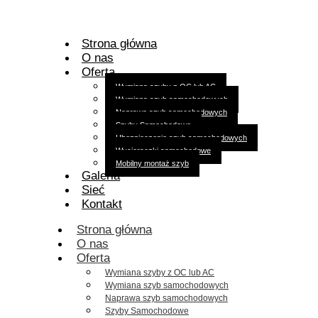
Strona główna
O nas
Oferta
Wymiana szyby z OC lub AC
Wymiana szyb samochodowych
Naprawa szyb samochodowych
Szyby Samochodowe
Ubezpieczenie szyb samochodowych
Wycieraczki samochodowe
Mobilny montaż szyb
Galeria
Sieć
Kontakt
Strona główna
O nas
Oferta
Wymiana szyby z OC lub AC
Wymiana szyb samochodowych
Naprawa szyb samochodowych
Szyby Samochodowe